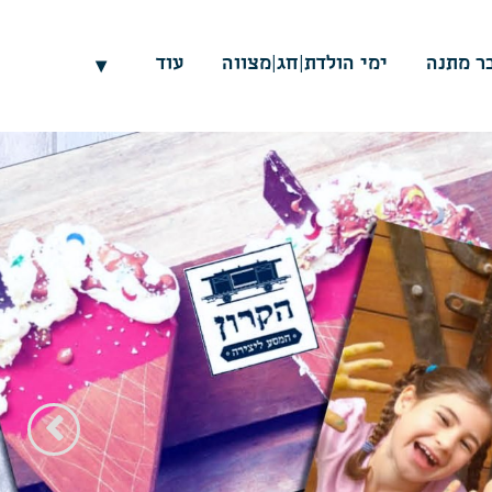
ר מתנה
ימי הולדת|חג|מצווה
עוד
▾
הבא