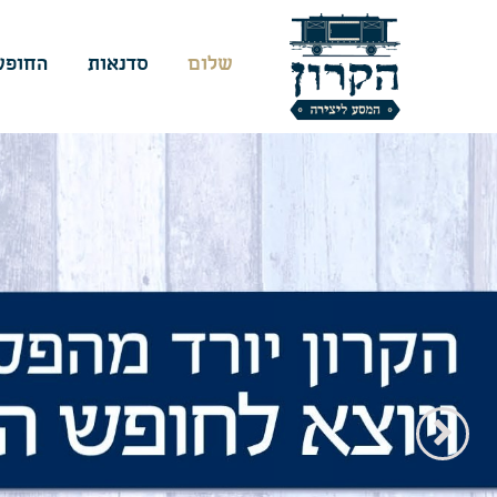
שלום
סדנאות
החופש
הקודם