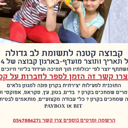
קבוצה קטנה לתשומת לב גדולה
ך ותוצר מועדף-בארגון קבוצה של 4 משתתפים ומעלה
תתף יוצר לפי יכולותיו תוך תמיכה ועידוד בליווי חיוכים 
רו קשר זה הזמן לספר לחברות על קס
התוכנית לפעילות יצירתית בקרון פונה למגוון גלאים
רים שמחכים בקרון ? בדים, בטון, עץ, סקראפ, אפוקסי ו
 שמחכים בקרון ? כלי עבודה מקצועיים, מותאמים לבטיח
BIT או PAYBOX
הרשמה ופרטים נוספים צרו קשר 0547886271